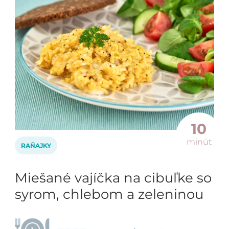
10
minút
RAŇAJKY
Miešané vajíčka na cibuľke so
syrom, chlebom a zeleninou