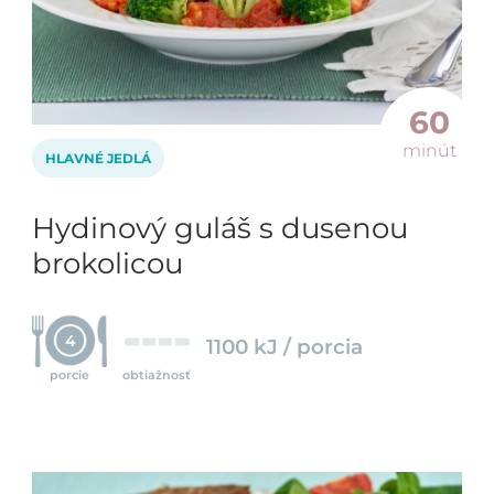
60
minút
HLAVNÉ JEDLÁ
Hydinový guláš s dusenou
brokolicou
4
1100 kJ / porcia
porcie
obtiažnosť