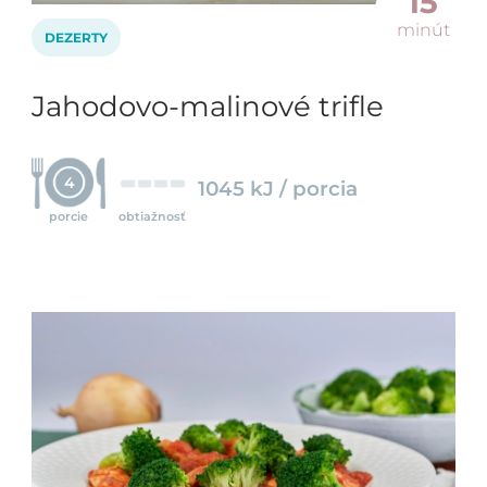
15
minút
DEZERTY
Jahodovo-malinové trifle
4
1045 kJ / porcia
porcie
obtiažnosť