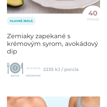
40
minút
HLAVNÉ JEDLÁ
Zemiaky zapekané s
krémovým syrom, avokádový
dip
1
2235 kJ / porcia
porcia
obtiažnosť