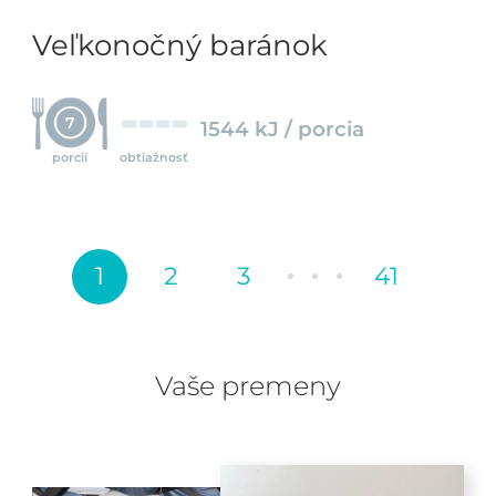
Veľkonočný baránok
7
1544 kJ / porcia
porcií
obtiažnosť
1
2
3
41
Vaše premeny