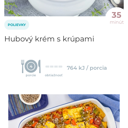
35
minút
POLIEVKY
Hubový krém s krúpami
4
764 kJ / porcia
porcie
obtiažnosť