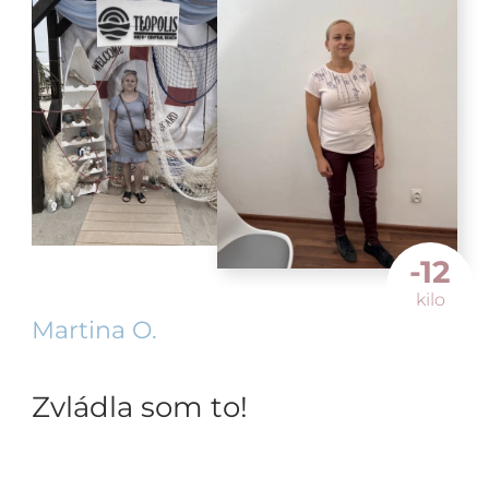
-12
kilo
Martina O.
Zvládla som to!