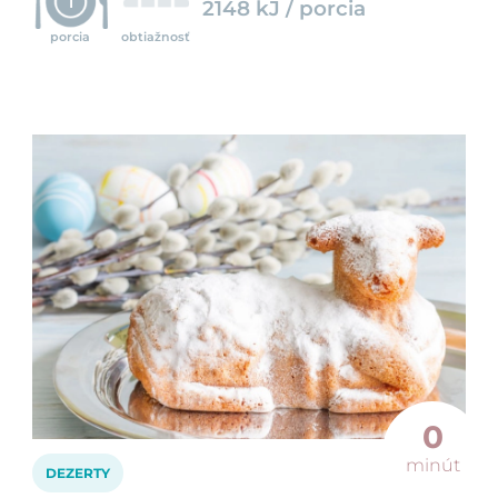
1
2148 kJ / porcia
porcia
obtiažnosť
0
minút
DEZERTY