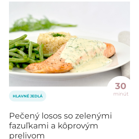
30
minút
HLAVNÉ JEDLÁ
Pečený losos so zelenými
fazuľkami a kôprovým
prelivom