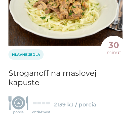
30
minút
HLAVNÉ JEDLÁ
Stroganoff na maslovej
kapuste
4
2139 kJ / porcia
porcie
obtiažnosť