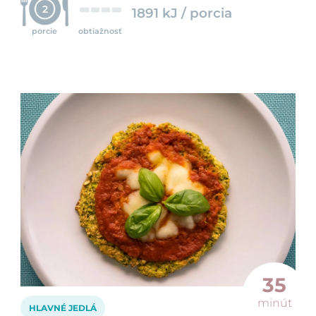
2
1891 kJ / porcia
porcie
obtiažnosť
35
minút
HLAVNÉ JEDLÁ