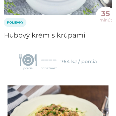
35
minút
POLIEVKY
Hubový krém s krúpami
4
764 kJ / porcia
porcie
obtiažnosť