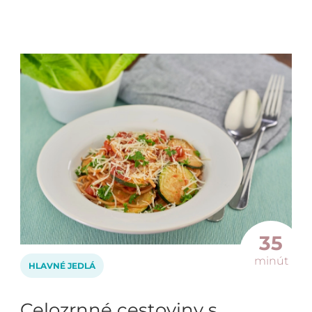
35
minút
HLAVNÉ JEDLÁ
Celozrnné cestoviny s