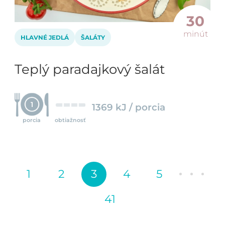
30
minút
HLAVNÉ JEDLÁ
ŠALÁTY
Teplý paradajkový šalát
1
1369 kJ / porcia
porcia
obtiažnosť
1
2
3
4
5
41