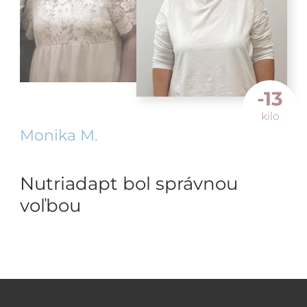
-13
kilo
Monika M.
Nutriadapt bol správnou
voľbou