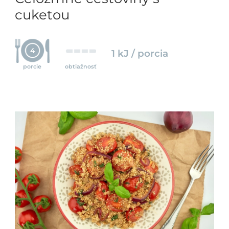
cuketou
4
1 kJ / porcia
porcie
obtiažnosť