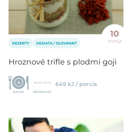
10
minút
DEZERTY
DESIATA / OLOVRANT
Hroznové trifle s plodmi goji
4
649 kJ / porcia
porcie
obtiažnosť