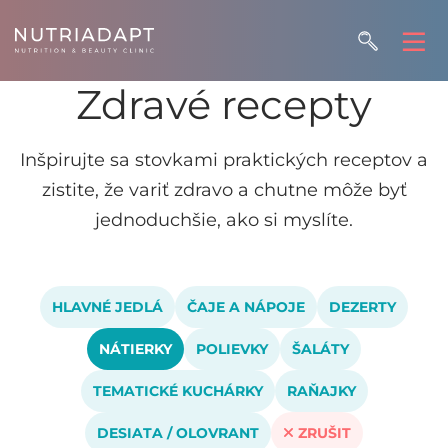
Zdravé recepty
Inšpirujte sa stovkami praktických receptov a
zistite, že variť zdravo a chutne môže byť
jednoduchšie, ako si myslíte.
HLAVNÉ JEDLÁ
ČAJE A NÁPOJE
DEZERTY
NÁTIERKY
POLIEVKY
ŠALÁTY
TEMATICKÉ KUCHÁRKY
RAŇAJKY
DESIATA / OLOVRANT
ZRUŠIT