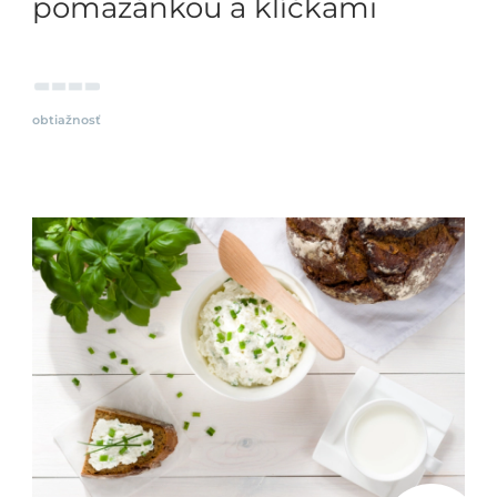
pomazánkou a klíčkami
obtiažnosť