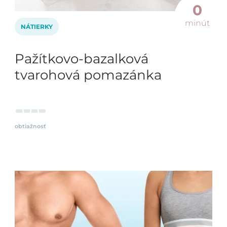
0
minút
NÁTIERKY
Pažítkovo-bazalková
tvarohová pomazánka
obtiažnosť