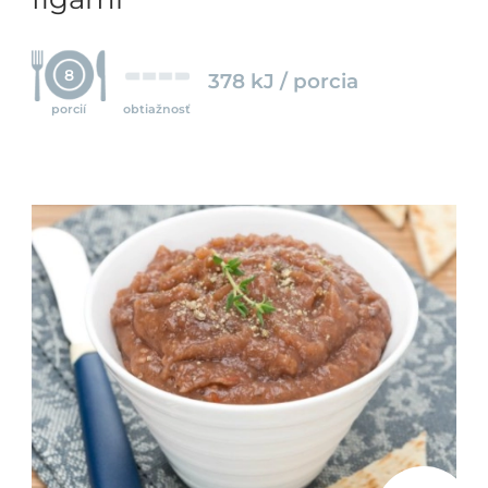
8
378 kJ / porcia
porcií
obtiažnosť