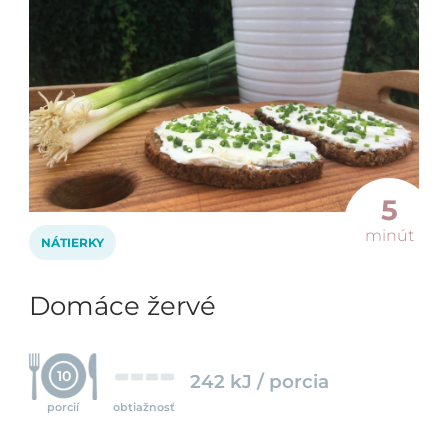
5
minút
NÁTIERKY
Domáce žervé
10
242 kJ / porcia
porcií
obtiažnosť