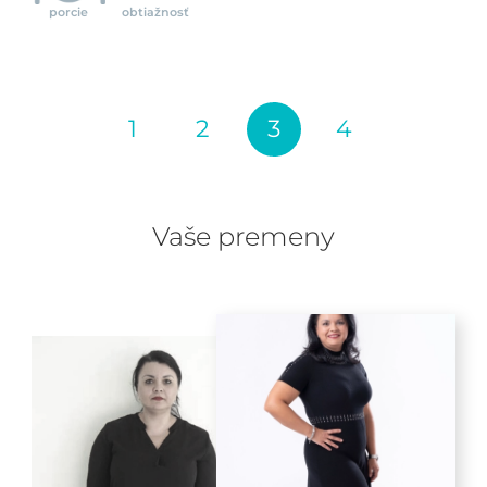
porcie
obtiažnosť
1
2
3
4
Vaše premeny