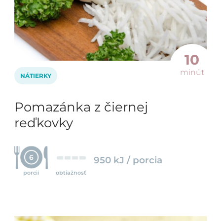
10
minút
NÁTIERKY
Pomazánka z čiernej
reďkovky
6
950 kJ / porcia
porcií
obtiažnosť