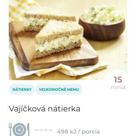
15
minút
NÁTIERKY
VEĽKONOČNÉ MENU
Vajíčková nátierka
4
498 kJ / porcia