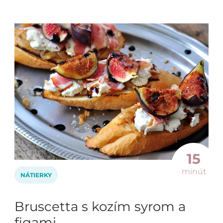
15
minút
NÁTIERKY
Bruscetta s kozím syrom a
figami