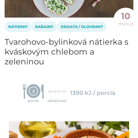
10
minút
NÁTIERKY
RAŇAJKY
DESIATA / OLOVRANT
Tvarohovo-bylinková nátierka s
kváskovým chlebom a
zeleninou
2
1390 kJ / porcia
porcie
obtiažnosť