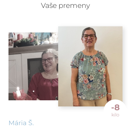
Vaše premeny
-8
kilo
Mária Š.