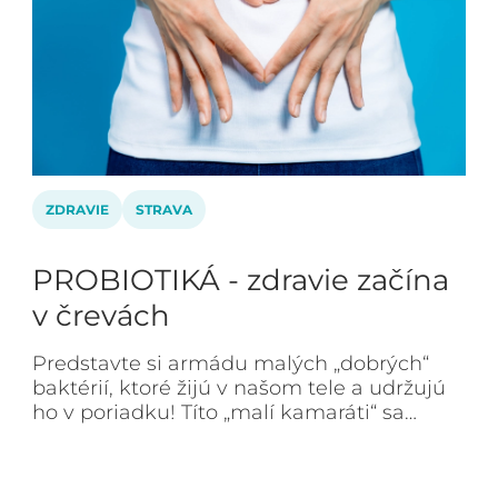
ZDRAVIE
STRAVA
PROBIOTIKÁ - zdravie začína
v črevách
Predstavte si armádu malých „dobrých“
baktérií, ktoré žijú v našom tele a udržujú
ho v poriadku! Títo „malí kamaráti“ sa…