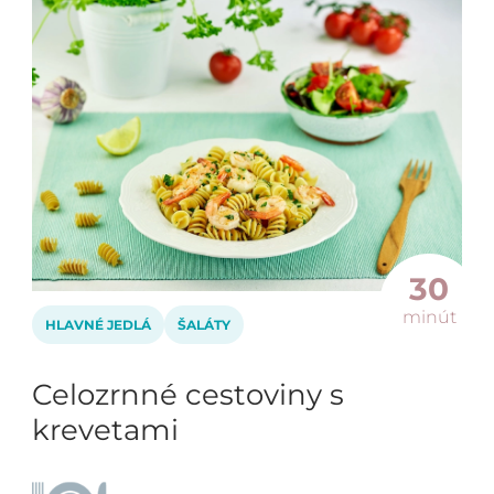
30
minút
HLAVNÉ JEDLÁ
ŠALÁTY
Celozrnné cestoviny s
krevetami