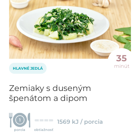
35
minút
HLAVNÉ JEDLÁ
Zemiaky s duseným
špenátom a dipom
1
1569 kJ / porcia
porcia
obtiažnosť