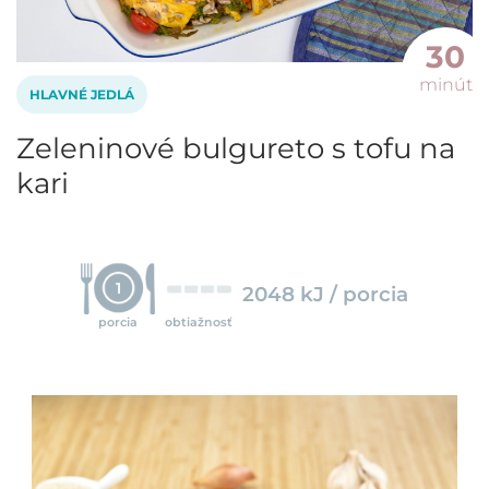
30
minút
HLAVNÉ JEDLÁ
Zeleninové bulgureto s tofu na
kari
1
2048 kJ / porcia
porcia
obtiažnosť