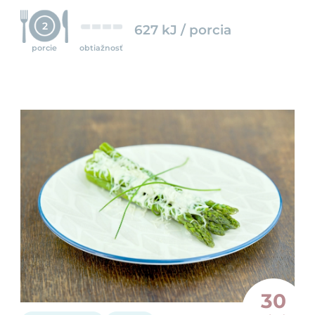
2
627 kJ / porcia
porcie
obtiažnosť
30