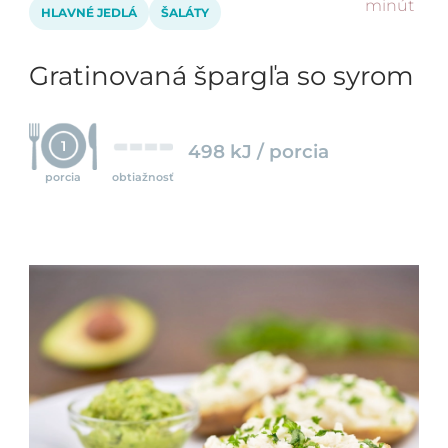
minút
HLAVNÉ JEDLÁ
ŠALÁTY
Gratinovaná špargľa so syrom
1
498 kJ / porcia
porcia
obtiažnosť