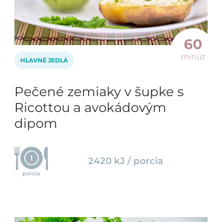
60
minút
HLAVNÉ JEDLÁ
Pečené zemiaky v šupke s
Ricottou a avokádovým
dipom
1
2420 kJ / porcia
porcia