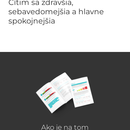
Cítim sa zdravšia,
sebavedomejšia a hlavne
spokojnejšia
Ako je na tom