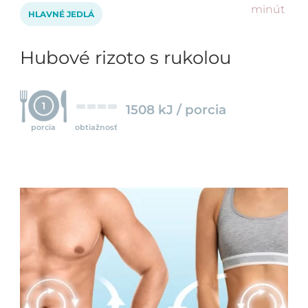
minút
HLAVNÉ JEDLÁ
Hubové rizoto s rukolou
1
1508 kJ / porcia
porcia
obtiažnosť