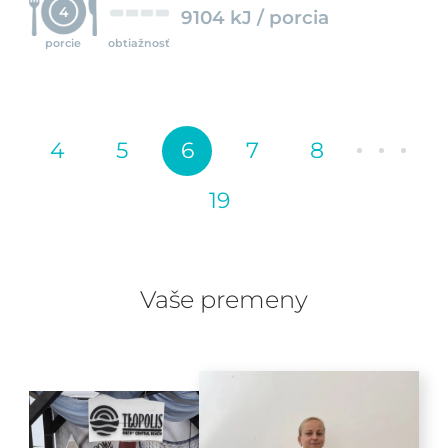
4
9104 kJ / porcia
porcie
obtiažnosť
4
5
6
7
8
19
Vaše premeny