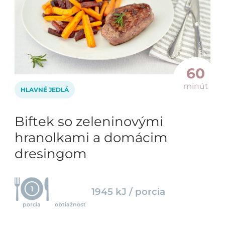
60
minút
HLAVNÉ JEDLÁ
Biftek so zeleninovými
hranolkami a domácim
dresingom
1
1945 kJ / porcia
porcia
obtiažnosť