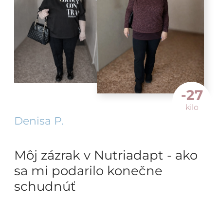
-27
kilo
Denisa P.
Môj zázrak v Nutriadapt - ako
sa mi podarilo konečne
schudnúť