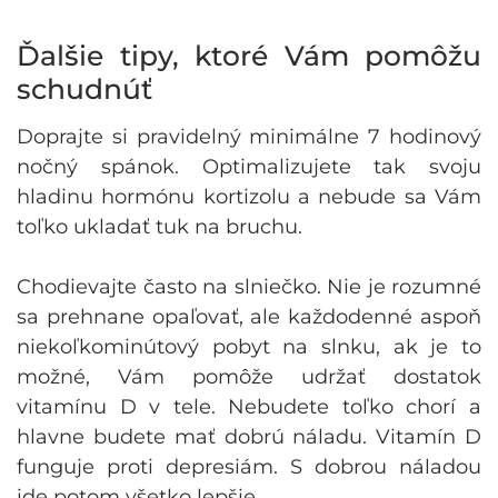
Ďalšie tipy, ktoré Vám pomôžu
schudnúť
Doprajte si pravidelný minimálne 7 hodinový
nočný spánok. Optimalizujete tak svoju
hladinu hormónu kortizolu a nebude sa Vám
toľko ukladať tuk na bruchu.
Chodievajte často na slniečko. Nie je rozumné
sa prehnane opaľovať, ale každodenné aspoň
niekoľkominútový pobyt na slnku, ak je to
možné, Vám pomôže udržať dostatok
vitamínu D v tele. Nebudete toľko chorí a
hlavne budete mať dobrú náladu. Vitamín D
funguje proti depresiám. S dobrou náladou
ide potom všetko lepšie.