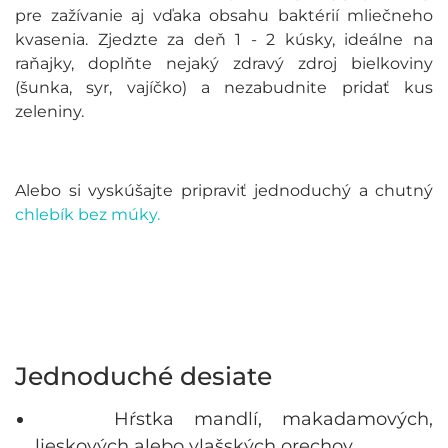
pre zažívanie aj vďaka obsahu baktérií mliečneho
kvasenia. Zjedzte za deň 1 - 2 kúsky, ideálne na
raňajky, doplňte nejaký zdravý zdroj bielkoviny
(šunka, syr, vajíčko) a nezabudnite pridať kus
zeleniny.
Alebo si vyskúšajte pripraviť jednoduchý a chutný
chlebík bez múky.
Jednoduché desiate
Hŕstka mandlí, makadamových,
lieskových alebo vlašských orechov