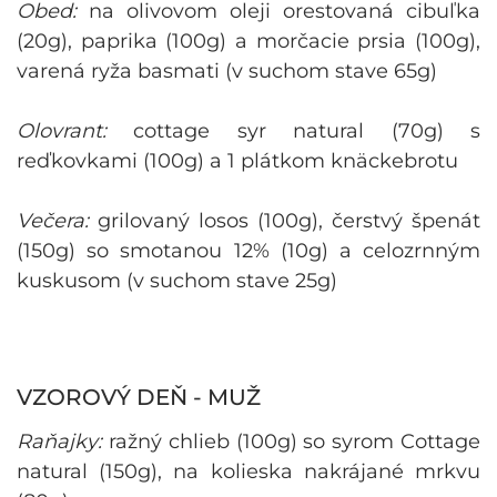
Obed:
na olivovom oleji orestovaná cibuľka
(20g), paprika (100g) a morčacie prsia (100g),
varená ryža basmati (v suchom stave 65g)
Olovrant:
cottage syr natural (70g) s
reďkovkami (100g) a 1 plátkom knäckebrotu
Večera:
grilovaný losos (100g), čerstvý špenát
(150g) so smotanou 12% (10g) a celozrnným
kuskusom (v suchom stave 25g)
VZOROVÝ DEŇ - MUŽ
Raňajky:
ražný chlieb (100g) so syrom Cottage
natural (150g), na kolieska nakrájané mrkvu