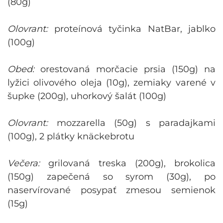
(80g)
Olovrant:
proteínová tyčinka NatBar, jablko
(100g)
Obed:
orestovaná morčacie prsia (150g) na
lyžici olivového oleja (10g), zemiaky varené v
šupke (200g), uhorkový šalát (100g)
Olovrant:
mozzarella (50g) s paradajkami
(100g), 2 plátky knäckebrotu
Večera:
grilovaná treska (200g), brokolica
(150g) zapečená so syrom (30g), po
naservírované posypať zmesou semienok
(15g)