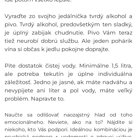
Vyraďte zo svojho jedálnička tvrdý alkohol a
pivo. Tvrdý alkohol, predovšetkým ten sladký,
je úplný zabijak chudnutie. Pivo Vám teraz
tiež neurobí dobrú službu. Ale jeden pohárik
vína si občas k jedlu pokojne doprajte.
Pite dostatok čistej vody. Minimálne 1,5 litra,
ale potreba tekutín je úplne individuálna
záležitosť. Jedno je jasné, ak máte nadváhu a
nevypijete ani liter a pol vody, máte veľký
problém. Napravte to.
Naučte sa odlišovať naozajstný hlad od toho
emocionálneho. Neviete, ako na to? Nájdite si
niekoho, kto Vás podporí. Ideálnou kombináciou je
psychická podpora + vedomosti o zdravej výžive.