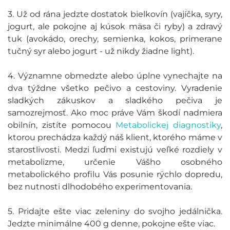
3. Už od rána jedzte dostatok bielkovín (vajíčka, syry,
jogurt, ale pokojne aj kúsok mäsa či ryby) a zdravý
tuk (avokádo, orechy, semienka, kokos, primerane
tučný syr alebo jogurt - už nikdy žiadne light).
4. Významne obmedzte alebo úplne vynechajte na
dva týždne všetko pečivo a cestoviny. Vyradenie
sladkých zákuskov a sladkého pečiva je
samozrejmosť. Ako moc práve Vám škodí nadmiera
obilnín, zistíte pomocou
Metabolickej diagnostiky
,
ktorou prechádza každý náš klient, ktorého máme v
starostlivosti. Medzi ľuďmi existujú veľké rozdiely v
metabolizme, určenie Vášho osobného
metabolického profilu Vás posunie rýchlo dopredu,
bez nutnosti dlhodobého experimentovania.
5. Pridajte ešte viac zeleniny do svojho jedálnička.
Jedzte minimálne 400 g denne, pokojne ešte viac.