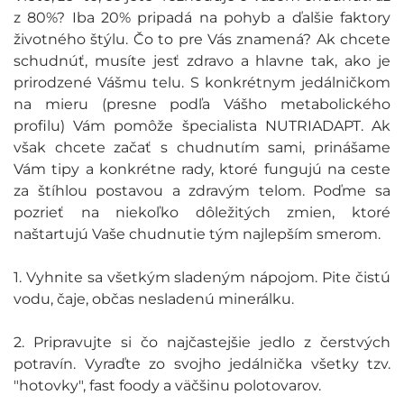
z 80%? Iba 20% pripadá na pohyb a ďalšie faktory
životného štýlu. Čo to pre Vás znamená? Ak chcete
schudnúť, musíte jesť zdravo a hlavne tak, ako je
prirodzené Vášmu telu. S konkrétnym jedálničkom
na mieru (presne podľa Vášho metabolického
profilu) Vám pomôže špecialista NUTRIADAPT. Ak
však chcete začať s chudnutím sami, prinášame
Vám tipy a konkrétne rady, ktoré fungujú na ceste
za štíhlou postavou a zdravým telom. Poďme sa
pozrieť na niekoľko dôležitých zmien, ktoré
naštartujú Vaše chudnutie tým najlepším smerom.
1. Vyhnite sa všetkým sladeným nápojom. Pite čistú
vodu, čaje, občas nesladenú minerálku.
2. Pripravujte si čo najčastejšie jedlo z čerstvých
potravín. Vyraďte zo svojho jedálnička všetky tzv.
"hotovky", fast foody a väčšinu polotovarov.