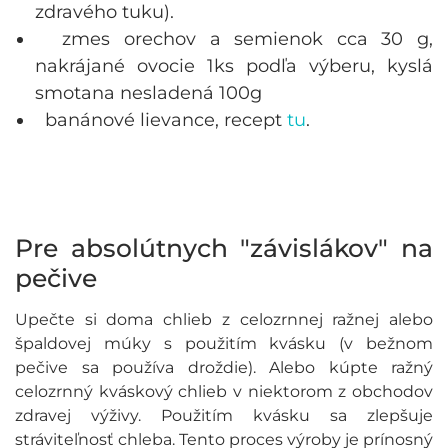
zdravého tuku).
zmes orechov a semienok cca 30 g,
nakrájané ovocie 1ks podľa výberu, kyslá
smotana nesladená 100g
banánové lievance, recept
tu
.
Pre absolútnych "závislákov" na
pečive
Upečte si doma chlieb z celozrnnej ražnej alebo
špaldovej múky s použitím kvásku (v bežnom
pečive sa používa droždie). Alebo kúpte ražný
celozrnný kváskový chlieb v niektorom z obchodov
zdravej výživy. Použitím kvásku sa zlepšuje
stráviteľnosť chleba. Tento proces výroby je prínosný