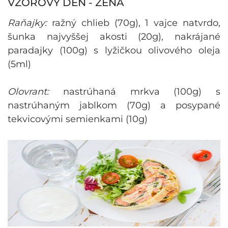
VZOROVÝ DEŇ - ŽENA
Raňajky:
ražný chlieb (70g), 1 vajce natvrdo,
šunka najvyššej akosti (20g), nakrájané
paradajky (100g) s lyžičkou olivového oleja
(5ml)
Olovrant:
nastrúhaná mrkva (100g) s
nastrúhaným jablkom (70g) a posypané
tekvicovými semienkami (10g)