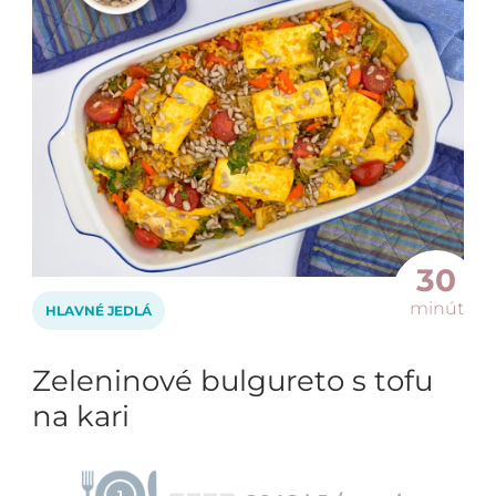
30
minút
HLAVNÉ JEDLÁ
Zeleninové bulgureto s tofu
na kari
1