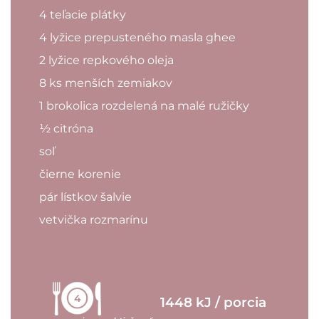
4 teľacie plátky
4 lyžice prepusteného masla ghee
2 lyžice repkového oleja
8 ks menších zemiakov
1 brokolica rozdelená na malé ružičky
½ citróna
soľ
čierne korenie
pár lístkov šalvie
vetvička rozmarínu
4
1448 kJ / porcia