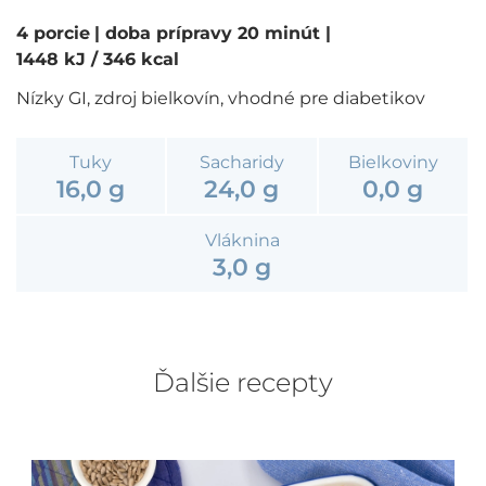
4 porcie
| doba prípravy 20 minút
|
1448 kJ / 346 kcal
Nízky GI, zdroj bielkovín, vhodné pre diabetikov
Tuky
Sacharidy
Bielkoviny
16,0 g
24,0 g
0,0 g
Vláknina
3,0 g
Ďalšie recepty