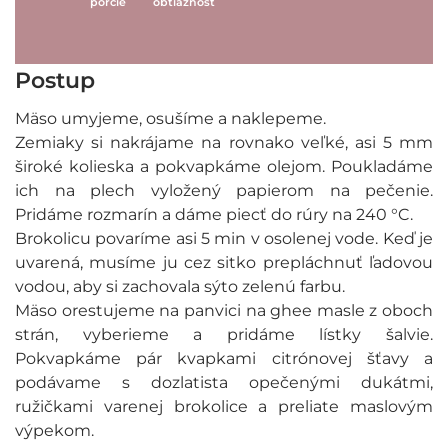
porcie
obtiažnosť
Postup
Mäso umyjeme, osušíme a naklepeme.
Zemiaky si nakrájame na rovnako veľké, asi 5 mm
široké kolieska a pokvapkáme olejom. Poukladáme
ich na plech vyložený papierom na pečenie.
Pridáme rozmarín a dáme piecť do rúry na 240 °C.
Brokolicu povaríme asi 5 min v osolenej vode. Keď je
uvarená, musíme ju cez sitko prepláchnuť ľadovou
vodou, aby si zachovala sýto zelenú farbu.
Mäso orestujeme na panvici na ghee masle z oboch
strán, vyberieme a pridáme lístky šalvie.
Pokvapkáme pár kvapkami citrónovej šťavy a
podávame s dozlatista opečenými dukátmi,
ružičkami varenej brokolice a preliate maslovým
výpekom.