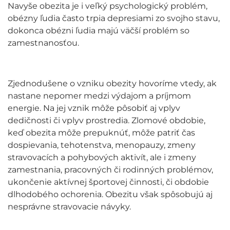
Navyše obezita je i veľký psychologický problém,
obézny ľudia často trpia depresiami zo svojho stavu,
dokonca obézni ľudia majú väčší problém so
zamestnanosťou.
Zjednodušene o vzniku obezity hovoríme vtedy, ak
nastane nepomer medzi výdajom a príjmom
energie. Na jej vznik môže pôsobiť aj vplyv
dedičnosti či vplyv prostredia. Zlomové obdobie,
keď obezita môže prepuknúť, môže patriť čas
dospievania, tehotenstva, menopauzy, zmeny
stravovacích a pohybových aktivít, ale i zmeny
zamestnania, pracovných či rodinných problémov,
ukončenie aktívnej športovej činnosti, či obdobie
dlhodobého ochorenia. Obezitu však spôsobujú aj
nesprávne stravovacie návyky.