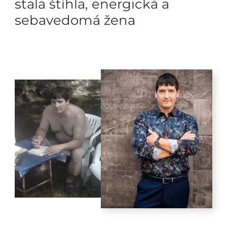
stala štíhla, energická a
sebavedomá žena