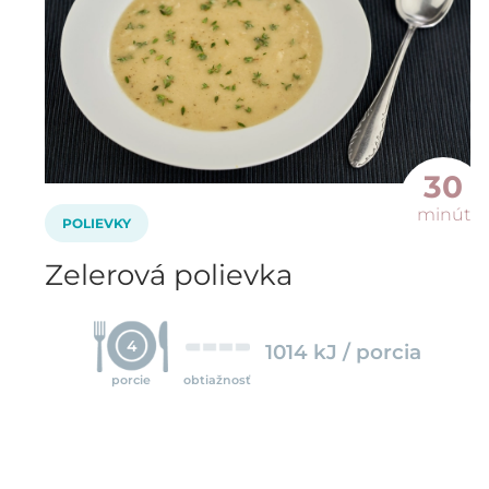
30
minút
POLIEVKY
Zelerová polievka
4
1014 kJ / porcia
porcie
obtiažnosť