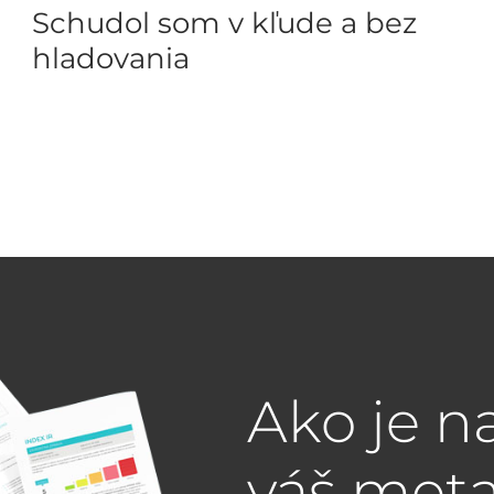
Schudol som v kľude a bez
hladovania
Ako je n
váš met