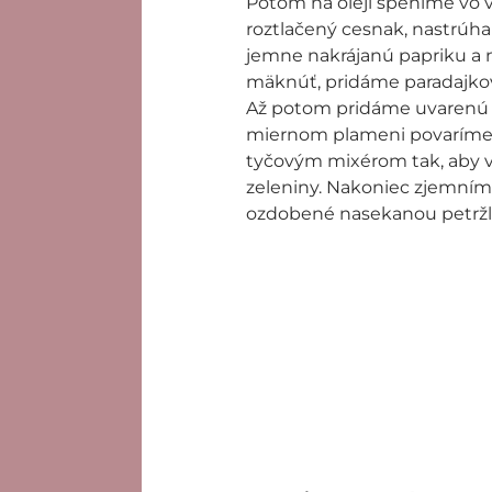
Potom na oleji speníme vo 
roztlačený cesnak, nastrúh
jemne nakrájanú papriku a n
mäknúť, pridáme paradajko
Až potom pridáme uvarenú š
miernom plameni povaríme,
tyčovým mixérom tak, aby v 
zeleniny. Nakoniec zjemn
ozdobené nasekanou petržl