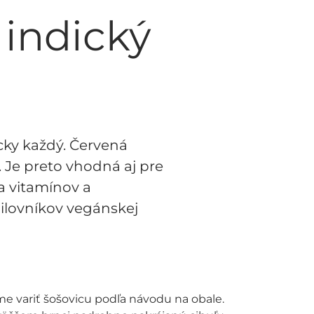
 indický
icky každý. Červená
. Je preto vhodná aj pre
a vitamínov a
milovníkov vegánskej
me variť šošovicu podľa návodu na obale.