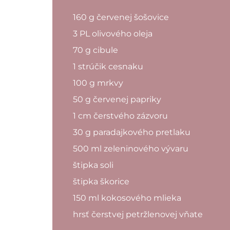
160 g červenej šošovice
3 PL olivového oleja
70 g cibule
1 strúčik cesnaku
100 g mrkvy
50 g červenej papriky
1 cm čerstvého zázvoru
30 g paradajkového pretlaku
500 ml zeleninového vývaru
štipka soli
štipka škorice
150 ml kokosového mlieka
hrsť čerstvej petržlenovej vňate