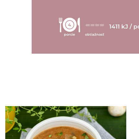
4
1411 kJ / p
porcie
obtiažnosť