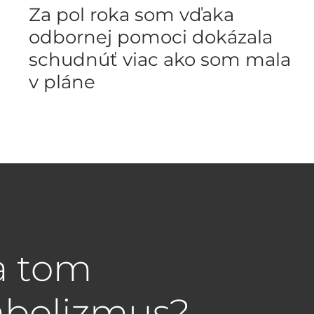
Za pol roka som vďaka
odbornej pomoci dokázala
schudnúť viac ako som mala
v pláne
a tom
abolizmus?