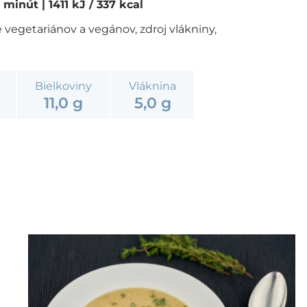
0 minút
| 1411 kJ / 337 kcal
 vegetariánov a vegánov, zdroj vlákniny,
Bielkoviny
Vláknina
11,0 g
5,0 g