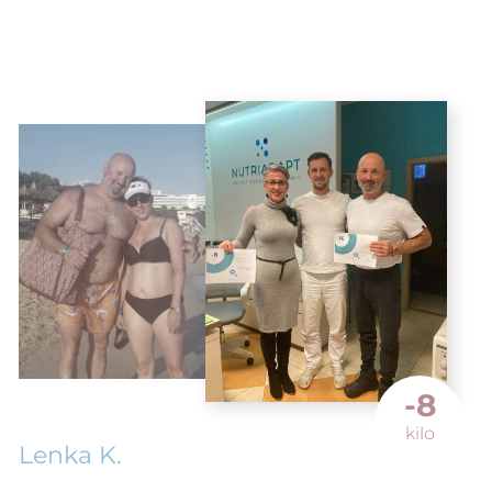
-8
kilo
Lenka K.