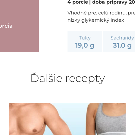
4 porcie
| doba prípravy 2
Vhodné pre: celú rodinu, pre
nízky glykemický index
orcia
Tuky
Sacharidy
19,0 g
31,0 g
Ďalšie recepty