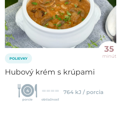
35
minút
POLIEVKY
Hubový krém s krúpami
4
764 kJ / porcia
porcie
obtiažnosť