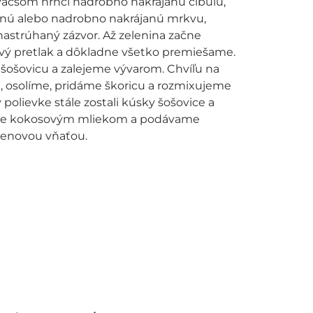
väčšom hrnci nadrobno nakrájanú cibuľu,
anú alebo nadrobno nakrájanú mrkvu,
astrúhaný zázvor. Až zelenina začne
vý pretlak a dôkladne všetko premiešame.
ošovicu a zalejeme vývarom. Chvíľu na
 osolíme, pridáme škoricu a rozmixujeme
polievke stále zostali kúsky šošovice a
íme kokosovým mliekom a podávame
enovou vňaťou.