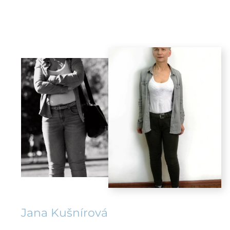
Jana Kušnírová