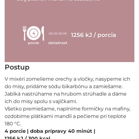
4
1256 kJ / porcia
porcie
obtiažnosť
Postup
V mixéri zomelieme orechy a vločky, nasypeme ich
do misy, pridáme sódu bikarbónu a zamiešame.
Jablká nastrúhame na hrubom strúhadle a dáme
ich do misy spolu s vajíčkami.
Všetko premiešame, naplníme formičky na mafiny,
ozdobíme plátkami mandlí a pečieme pri teplote
180 °C.
4 porcie
| doba prípravy 40 minút
|
1256 kJ / 300 kcal