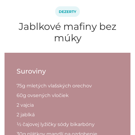
DEZERTY
Jablkové mafiny bez
múky
Suroviny
75g mletých vlašských orechov
60g ovsených vločiek
2 vajcia
2 jablká
½ čajovej lyžičky sódy bikarbóny
30g plátkov mandlí na ozdobenie