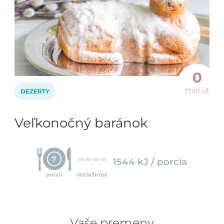
0
minút
DEZERTY
Veľkonočný baránok
7
1544 kJ / porcia
porcií
obtiažnosť
Vaše premeny