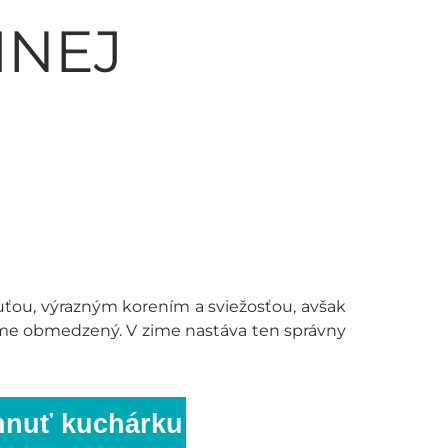
MNEJ
uťou, výrazným korením a sviežosťou, avšak
áme obmedzený. V zime nastáva ten správny
hnuť kuchárku