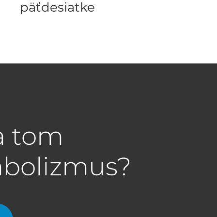
päťdesiatke
a tom
abolizmus?