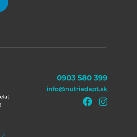
0903 580 399
info@nutriadapt.sk
elať
š