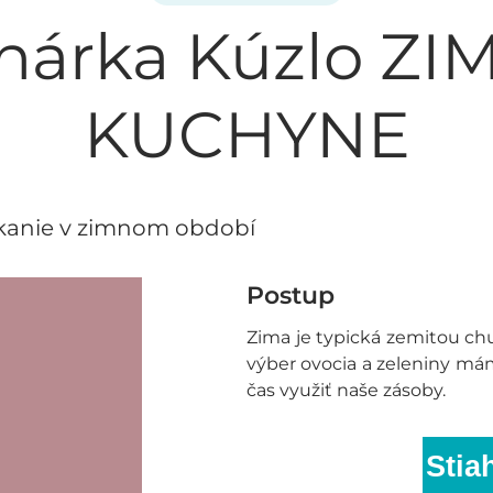
hárka Kúzlo ZI
KUCHYNE
ekanie v zimnom období
Postup
Zima je typická zemitou ch
výber ovocia a zeleniny m
čas využiť naše zásoby.
Stia