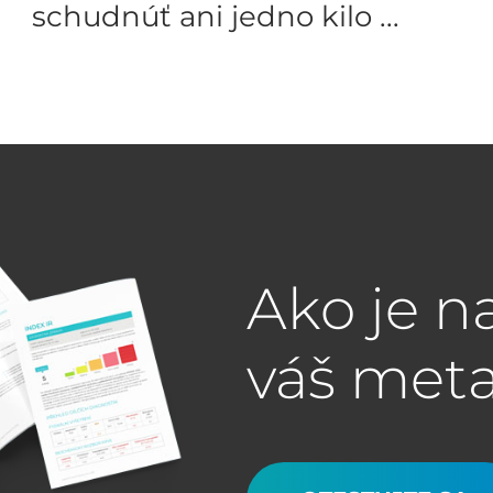
schudnúť ani jedno kilo ...
Ako je n
váš met