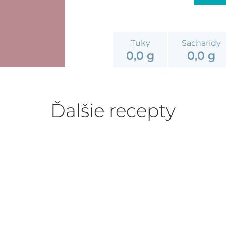
Tuky
Sacharidy
0,0 g
0,0 g
Ďalšie recepty