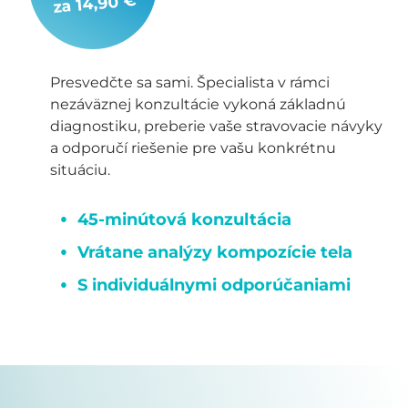
za 14,90 €
Presvedčte sa sami. Špecialista v rámci
nezáväznej konzultácie vykoná základnú
diagnostiku, preberie vaše stravovacie návyky
a odporučí riešenie pre vašu konkrétnu
situáciu.
45-minútová konzultácia
Vrátane analýzy kompozície tela
S individuálnymi odporúčaniami