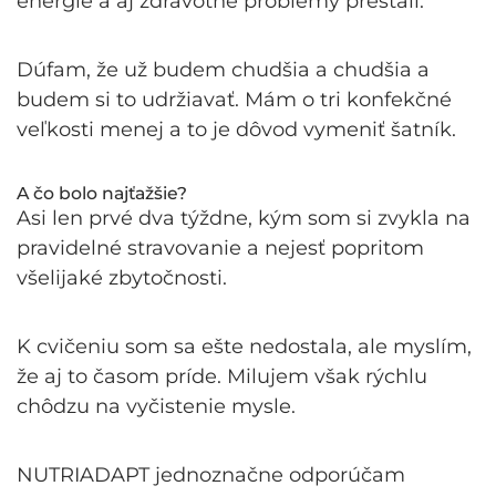
energie a aj zdravotné problémy prestali.
Dúfam, že už budem chudšia a chudšia a
budem si to udržiavať. Mám o tri konfekčné
veľkosti menej a to je dôvod vymeniť šatník.
A čo bolo najťažšie?
Asi len prvé dva týždne, kým som si zvykla na
pravidelné stravovanie a nejesť popritom
všelijaké zbytočnosti.
K cvičeniu som sa ešte nedostala, ale myslím,
že aj to časom príde. Milujem však rýchlu
chôdzu na vyčistenie mysle.
NUTRIADAPT jednoznačne odporúčam