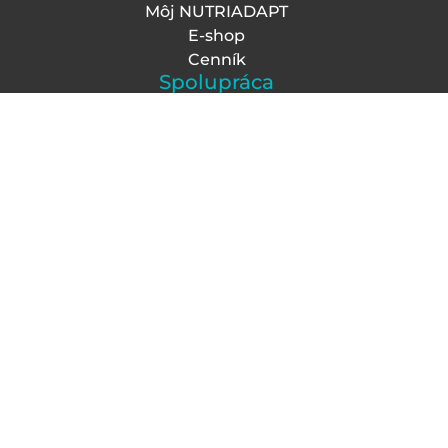
Môj NUTRIADAPT
E-shop
Cenník
Spolupráca
Kontakty
Kariéra
Franchising
Affiliate program
Akcie a novinky
Nechajte si prednostne zasielať akcie, zľavy a
novinky na váš
e-mail
Chcem odoberať
0903 580 399