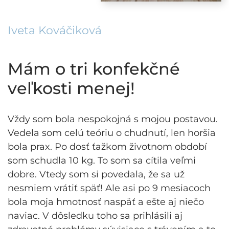
Iveta Kováčiková
Mám o tri konfekčné
veľkosti menej!
Vždy som bola nespokojná s mojou postavou.
Vedela som celú teóriu o chudnutí, len horšia
bola prax. Po dosť ťažkom životnom období
som schudla 10 kg. To som sa cítila veľmi
dobre. Vtedy som si povedala, že sa už
nesmiem vrátiť späť! Ale asi po 9 mesiacoch
bola moja hmotnosť naspäť a ešte aj niečo
naviac. V dôsledku toho sa prihlásili aj