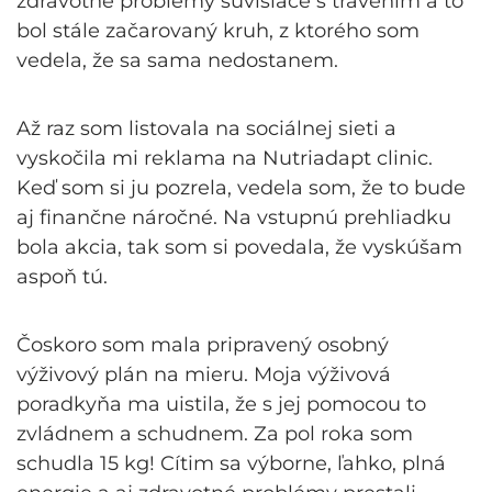
zdravotné problémy súvisiace s trávením a to
bol stále začarovaný kruh, z ktorého som
vedela, že sa sama nedostanem.
Až raz som listovala na sociálnej sieti a
vyskočila mi reklama na Nutriadapt clinic.
Keď som si ju pozrela, vedela som, že to bude
aj finančne náročné. Na vstupnú prehliadku
bola akcia, tak som si povedala, že vyskúšam
aspoň tú.
Čoskoro som mala pripravený osobný
výživový plán na mieru. Moja výživová
poradkyňa ma uistila, že s jej pomocou to
zvládnem a schudnem. Za pol roka som
schudla 15 kg! Cítim sa výborne, ľahko, plná