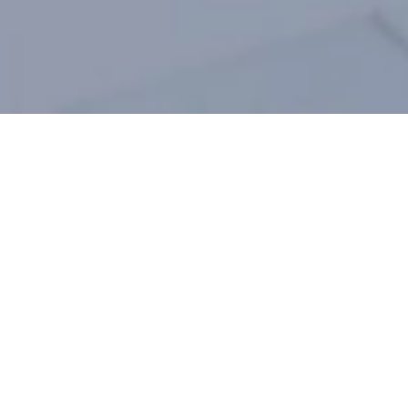
HEALTH
AND
BEAUTY
MANAGEMENT
Štúdiami garantované služby pre maximálny účinok
Vaše
chudnutie