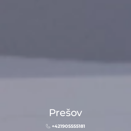
Prešov
+421905555181