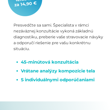
za 14,90 €
Presvedčte sa sami. Špecialista v rámci
nezáväznej konzultácie vykoná základnú
diagnostiku, preberie vaše stravovacie návyky
a odporučí riešenie pre vašu konkrétnu
situáciu.
45-minútová konzultácia
Vrátane analýzy kompozície tela
S individuálnymi odporúčaniami