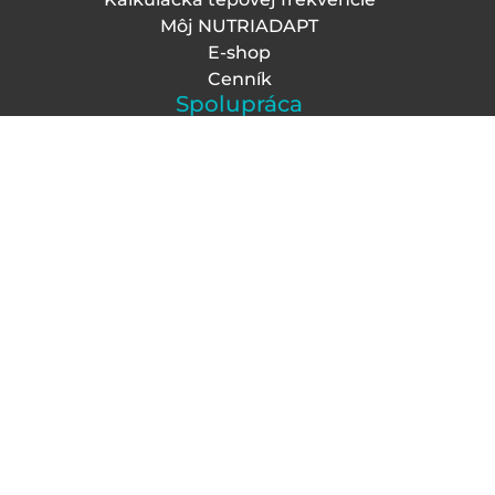
Môj NUTRIADAPT
E-shop
Cenník
Spolupráca
Kontakty
Kariéra
Franchising
Affiliate program
Akcie a novinky
Nechajte si prednostne zasielať akcie, zľavy a
novinky na váš
e-mail
Chcem odoberať
0903 580 399